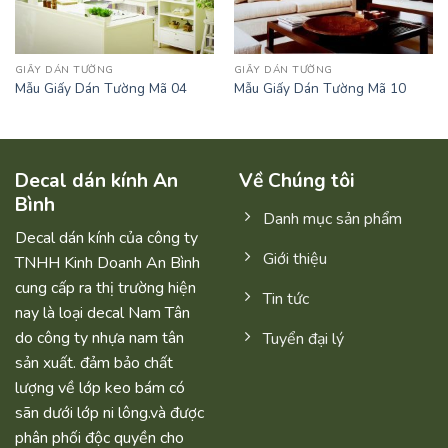
GIẤY DÁN TƯỜNG
GIẤY DÁN TƯỜNG
Mẫu Giấy Dán Tường Mã 04
Mẫu Giấy Dán Tường Mã 10
Decal dán kính An
Về Chúng tôi
Bình
Danh mục sản phẩm
Decal dán kính của công ty
Giới thiệu
TNHH Kinh Doanh An Bình
cung cấp ra thị trường hiện
Tin tức
nay là loại decal Nam Tân
do công ty nhựa nam tân
Tuyển đại lý
sản xuất. đảm bảo chất
lượng về lớp keo bám có
sãn dưới lớp ni lông.và được
phân phối độc quyền cho