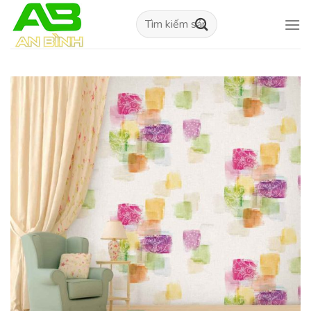
Skip
Tìm
to
kiếm:
content