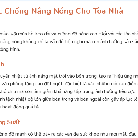
c Chống Nắng Nóng Cho Tòa Nhà
ó mùa, với mùa hè kéo dài và cường độ nắng cao. Đối với các tòa nh
 nắng nóng không chỉ là vấn đề tiện nghi mà còn ảnh hưởng sâu sắ
ông trình.
nh
uyền nhiệt từ ánh nắng mặt trời vào bên trong, tạo ra “hiệu ứng n
g văn phòng tăng cao đột ngột, đặc biệt là vào những giờ cao điểm
khó chịu mà còn làm giảm khả năng tập trung, ảnh hưởng tiêu cực
nh lệch nhiệt độ lớn giữa bên trong và bên ngoài còn gây áp lực l
i hoạt động quá tải.
ng Suất
cường độ mạnh có thể gây ra các vấn đề sức khỏe như mỏi mắt, đau