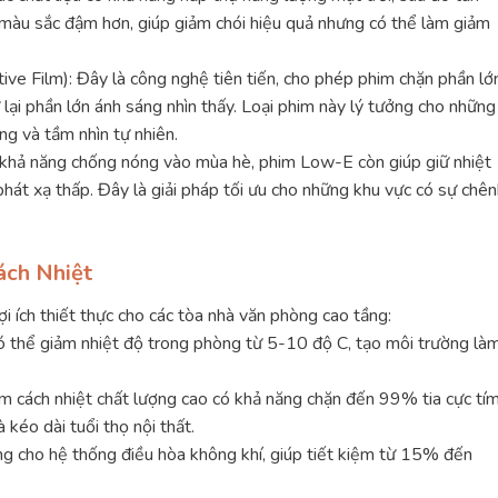
 màu sắc đậm hơn, giúp giảm chói hiệu quả nhưng có thể làm giảm
ive Film): Đây là công nghệ tiên tiến, cho phép phim chặn phần lớ
ữ lại phần lớn ánh sáng nhìn thấy. Loại phim này lý tưởng cho những
ng và tầm nhìn tự nhiên.
khả năng chống nóng vào mùa hè, phim Low-E còn giúp giữ nhiệt
hát xạ thấp. Đây là giải pháp tối ưu cho những khu vực có sự chê
ách Nhiệt
ợi ích thiết thực cho các tòa nhà văn phòng cao tầng:
có thể giảm nhiệt độ trong phòng từ 5-10 độ C, tạo môi trường là
im cách nhiệt chất lượng cao có khả năng chặn đến 99% tia cực tí
kéo dài tuổi thọ nội thất.
ng cho hệ thống điều hòa không khí, giúp tiết kiệm từ 15% đến