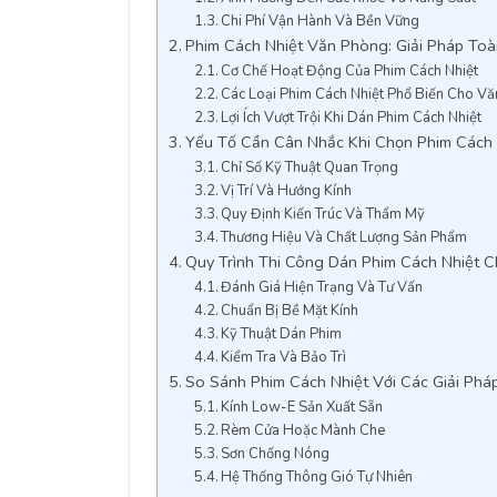
Chi Phí Vận Hành Và Bền Vững
Phim Cách Nhiệt Văn Phòng: Giải Pháp Toà
Cơ Chế Hoạt Động Của Phim Cách Nhiệt
Các Loại Phim Cách Nhiệt Phổ Biến Cho V
Lợi Ích Vượt Trội Khi Dán Phim Cách Nhiệt
Yếu Tố Cần Cân Nhắc Khi Chọn Phim Cách
Chỉ Số Kỹ Thuật Quan Trọng
Vị Trí Và Hướng Kính
Quy Định Kiến Trúc Và Thẩm Mỹ
Thương Hiệu Và Chất Lượng Sản Phẩm
Quy Trình Thi Công Dán Phim Cách Nhiệt 
Đánh Giá Hiện Trạng Và Tư Vấn
Chuẩn Bị Bề Mặt Kính
Kỹ Thuật Dán Phim
Kiểm Tra Và Bảo Trì
So Sánh Phim Cách Nhiệt Với Các Giải Ph
Kính Low-E Sản Xuất Sẵn
Rèm Cửa Hoặc Mành Che
Sơn Chống Nóng
Hệ Thống Thông Gió Tự Nhiên