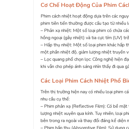
Cơ Chế Hoạt Động Của Phim Các
Phim cách nhiệt hoạt động dựa trên các nguyê
phim tiên tiến thường được cấu tạo từ nhiều l
– Phản xạ nhiệt: Một số loại phim có chứa cá
hồng ngoại (gây nhiệt) và tia cực tím (UV) tr
– Hấp thụ nhiệt: Một số loại phim khác hấp th
một phần nhiệt độ, giảm lượng nhiệt truyền v
– Lọc quang phổ chọn lọc: Công nghệ hiện đại
khi vẫn cho phép ánh sáng nhìn thấy đi qua 
Các Loại Phim Cách Nhiệt Phổ B
Trên thị trường hiện nay có nhiều loại phim c
nhu cầu cụ thể:
– Phim phản xạ (Reflective Film): Có bề mặt 
lượng nhiệt xuyên qua kính. Tuy nhiên, loại 
bên trong ra ngoài và thay đổi đáng kể diện 
– Phim hấp thụ (Absorptive Film): Sử dụng cá