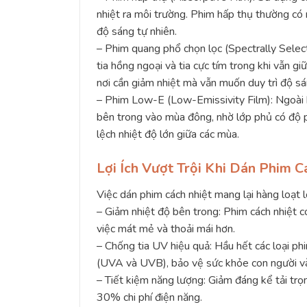
nhiệt ra môi trường. Phim hấp thụ thường có
độ sáng tự nhiên.
– Phim quang phổ chọn lọc (Spectrally Select
tia hồng ngoại và tia cực tím trong khi vẫn gi
nơi cần giảm nhiệt mà vẫn muốn duy trì độ sá
– Phim Low-E (Low-Emissivity Film): Ngoài 
bên trong vào mùa đông, nhờ lớp phủ có độ p
lệch nhiệt độ lớn giữa các mùa.
Lợi Ích Vượt Trội Khi Dán Phim C
Việc dán phim cách nhiệt mang lại hàng loạt l
– Giảm nhiệt độ bên trong: Phim cách nhiệt 
việc mát mẻ và thoải mái hơn.
– Chống tia UV hiệu quả: Hầu hết các loại ph
(UVA và UVB), bảo vệ sức khỏe con người và 
– Tiết kiệm năng lượng: Giảm đáng kể tải trọ
30% chi phí điện năng.