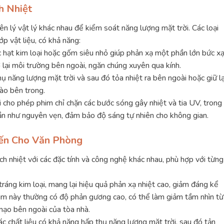
h Nhiệt
n lý vật lý khác nhau để kiểm soát năng lượng mặt trời. Các loại
ớp vật liệu, có khả năng:
c hạt kim loại hoặc gốm siêu nhỏ giúp phản xạ một phần lớn bức x
ở lại môi trường bên ngoài, ngăn chúng xuyên qua kính.
ụ năng lượng mặt trời và sau đó tỏa nhiệt ra bên ngoài hoặc giữ lạ
ào bên trong.
 cho phép phim chỉ chặn các bước sóng gây nhiệt và tia UV, trong
gần như nguyên vẹn, đảm bảo độ sáng tự nhiên cho không gian.
iến Cho Văn Phòng
ách nhiệt với các đặc tính và công nghệ khác nhau, phù hợp với từng
tráng kim loại, mang lại hiệu quả phản xạ nhiệt cao, giảm đáng kể
phim này thường có độ phản gương cao, có thể làm giảm tầm nhìn từ
mạo bên ngoài của tòa nhà.
c chất liệu có khả năng hấp thụ năng lượng mặt trời, sau đó tản