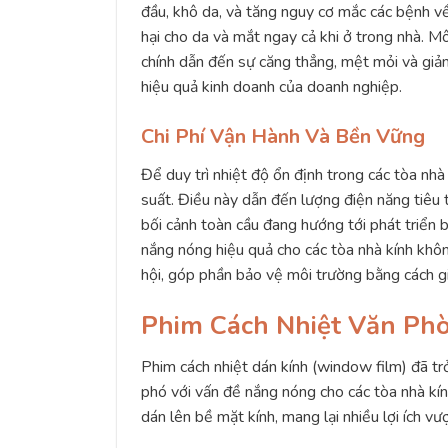
đầu, khô da, và tăng nguy cơ mắc các bệnh về
hại cho da và mắt ngay cả khi ở trong nhà. M
chính dẫn đến sự căng thẳng, mệt mỏi và giảm
hiệu quả kinh doanh của doanh nghiệp.
Chi Phí Vận Hành Và Bền Vững
Để duy trì nhiệt độ ổn định trong các tòa nh
suất. Điều này dẫn đến lượng điện năng tiêu 
bối cảnh toàn cầu đang hướng tới phát triển 
nắng nóng hiệu quả cho các tòa nhà kính khôn
hội, góp phần bảo vệ môi trường bằng cách gi
Phim Cách Nhiệt Văn Phò
Phim cách nhiệt dán kính (window film) đã tr
phó với vấn đề nắng nóng cho các tòa nhà kín
dán lên bề mặt kính, mang lại nhiều lợi ích v