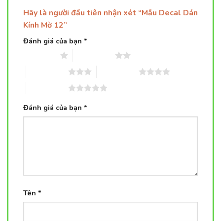
Hãy là người đầu tiên nhận xét “Mẫu Decal Dán
Kính Mờ 12”
Đánh giá của bạn
*
1 trên 5 sao
2 trên 5 sao
3 trên 5 sao
4 trên 5 sao
5 trên 5 sao
Đánh giá của bạn
*
Tên
*