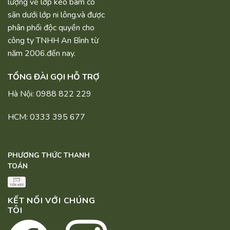
lượng về lớp keo bám có
sãn dưới lớp ni lông.và được
phân phối độc quyền cho
công ty TNHH An Bình từ
năm 2006.đến nay.
TỔNG ĐÀI GỌI HỖ TRỢ
Hà Nội: 0988 822 229
HCM: 0333 395 677
PHƯƠNG THỨC THANH
TOÁN
KẾT NỐI VỚI CHÚNG
TÔI