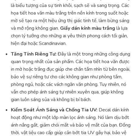
là biểu tượng của sự tinh khôi, sạch sẽ và sang trọng. Các
họa tiết hoa văn màu trắng trên nền kính trong suốt hoặc
mờ sẽ tạo ra một hiệu ứng thị giác tinh tế, làm bừng sáng
và mở rộng không gian.
Giấy dán kính màu trắng
là lựa
chọn lý tưởng cho những ai yêu thích phong cách tối giản,
hiện đại hoặc Scandinavian.
Tăng Tính Riêng Tư:
Đây là một trong những công dụng
quan trọng nhất của sản phẩm. Các họa tiết hoa văn được
in mờ hoặc trắng đục giúp che chắn tầm nhìn từ bên ngoài,
bảo vệ sự riêng tư cho các không gian như phòng tắm,
phòng ngủ, hoặc các vách ngăn văn phòng. Tuy nhiên, nó
vẫn cho phép ánh sáng tự nhiên xuyên qua, giúp không
gian luôn sáng sủa và không bị bí bách.
Kiểm Soát Ánh Sáng và Chống Tia UV:
Decal dán kính
hoạt động như một lớp màn lọc ánh sáng. Nó làm dịu bớt
ánh nắng gắt, giảm chói mắt và bảo vệ mắt của bạn. Đồng
thời, vật liệu cao cấp giúp cản bớt tia UV gây hại, bảo vệ