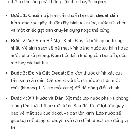
có thể tự thi công mà không cần thợ chuyên nghiệp.
Bước 1: Chuẩn Bị:
Bạn cần chuẩn bị cuộn
decal dán
kính
, dao rọc giấy, thước dây, bình xịt nước, nước rửa chén,
và một chiếc gạt dán chuyên dụng hoặc thẻ cứng.
Bước 2: Vệ Sinh Bề Mặt Kính:
Đây là bước quan trọng
nhất. Vệ sinh sạch sẽ bề mặt kính bằng nước lau kính hoặc
nước pha xà phòng. Đảm bảo kính không còn bụi bẩn, dầu
mỡ hay các hạt li ti.
Bước 3: Đo và Cắt Decal:
Đo kích thước chính xác của
tấm kính cần dán. Cắt decal với kích thước lớn hơn một
chút (khoảng 1-2 cm mỗi cạnh) để dễ dàng điều chỉnh.
Bước 4: Xịt Nước và Dán:
Xịt một lớp nước pha xà phòng
loãng lên toàn bộ bề mặt kính. Sau đó, từ từ lột lớp giấy
bảo vệ mặt sau của decal và dán lên kính. Lớp nước sẽ
giúp bạn dễ dàng di chuyển và căn chỉnh decal cho đúng vị
trí.