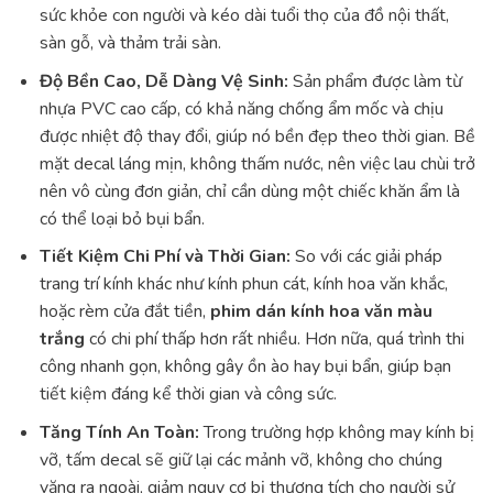
sức khỏe con người và kéo dài tuổi thọ của đồ nội thất,
sàn gỗ, và thảm trải sàn.
Độ Bền Cao, Dễ Dàng Vệ Sinh:
Sản phẩm được làm từ
nhựa PVC cao cấp, có khả năng chống ẩm mốc và chịu
được nhiệt độ thay đổi, giúp nó bền đẹp theo thời gian. Bề
mặt decal láng mịn, không thấm nước, nên việc lau chùi trở
nên vô cùng đơn giản, chỉ cần dùng một chiếc khăn ẩm là
có thể loại bỏ bụi bẩn.
Tiết Kiệm Chi Phí và Thời Gian:
So với các giải pháp
trang trí kính khác như kính phun cát, kính hoa văn khắc,
hoặc rèm cửa đắt tiền,
phim dán kính hoa văn màu
trắng
có chi phí thấp hơn rất nhiều. Hơn nữa, quá trình thi
công nhanh gọn, không gây ồn ào hay bụi bẩn, giúp bạn
tiết kiệm đáng kể thời gian và công sức.
Tăng Tính An Toàn:
Trong trường hợp không may kính bị
vỡ, tấm decal sẽ giữ lại các mảnh vỡ, không cho chúng
văng ra ngoài, giảm nguy cơ bị thương tích cho người sử