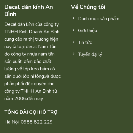
Decal dán kính An
Về Chúng tôi
Bình
Danh mục sản phẩm
Decal dán kính của công ty
Giới thiệu
TNHH Kinh Doanh An Bình
cung cấp ra thị trường hiện
Tin tức
nay là loại decal Nam Tân
do công ty nhựa nam tân
Tuyển đại lý
sản xuất. đảm bảo chất
lượng về lớp keo bám có
sãn dưới lớp ni lông.và được
phân phối độc quyền cho
công ty TNHH An Bình từ
năm 2006.đến nay.
TỔNG ĐÀI GỌI HỖ TRỢ
Hà Nội: 0988 822 229