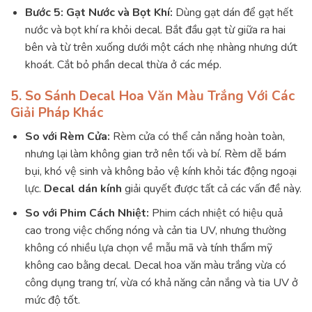
Bước 5: Gạt Nước và Bọt Khí:
Dùng gạt dán để gạt hết
nước và bọt khí ra khỏi decal. Bắt đầu gạt từ giữa ra hai
bên và từ trên xuống dưới một cách nhẹ nhàng nhưng dứt
khoát. Cắt bỏ phần decal thừa ở các mép.
5. So Sánh Decal Hoa Văn Màu Trắng Với Các
Giải Pháp Khác
So với Rèm Cửa:
Rèm cửa có thể cản nắng hoàn toàn,
nhưng lại làm không gian trở nên tối và bí. Rèm dễ bám
bụi, khó vệ sinh và không bảo vệ kính khỏi tác động ngoại
lực.
Decal dán kính
giải quyết được tất cả các vấn đề này.
So với Phim Cách Nhiệt:
Phim cách nhiệt có hiệu quả
cao trong việc chống nóng và cản tia UV, nhưng thường
không có nhiều lựa chọn về mẫu mã và tính thẩm mỹ
không cao bằng decal. Decal hoa văn màu trắng vừa có
công dụng trang trí, vừa có khả năng cản nắng và tia UV ở
mức độ tốt.