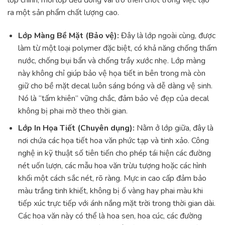
ra một sản phẩm chất lượng cao.
Lớp Màng Bề Mặt (Bảo vệ):
Đây là lớp ngoài cùng, được
làm từ một loại polymer đặc biệt, có khả năng chống thấm
nước, chống bụi bẩn và chống trầy xước nhẹ. Lớp màng
này không chỉ giúp bảo vệ họa tiết in bên trong mà còn
giữ cho bề mặt decal luôn sáng bóng và dễ dàng vệ sinh.
Nó là “tấm khiên” vững chắc, đảm bảo vẻ đẹp của decal
không bị phai mờ theo thời gian.
Lớp In Họa Tiết (Chuyên dụng):
Nằm ở lớp giữa, đây là
nơi chứa các họa tiết hoa văn phức tạp và tinh xảo. Công
nghệ in kỹ thuật số tiên tiến cho phép tái hiện các đường
nét uốn lượn, các mẫu hoa văn trừu tượng hoặc các hình
khối một cách sắc nét, rõ ràng. Mực in cao cấp đảm bảo
màu trắng tinh khiết, không bị ố vàng hay phai màu khi
tiếp xúc trực tiếp với ánh nắng mặt trời trong thời gian dài.
Các hoa văn này có thể là hoa sen, hoa cúc, các đường