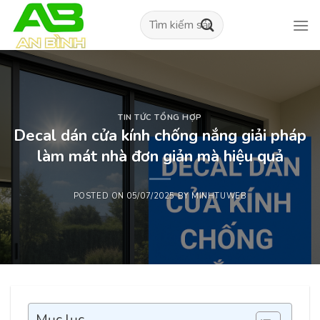
Skip
Tìm
to
kiếm:
content
TIN TỨC TỔNG HỢP
Decal dán cửa kính chống nắng giải pháp
làm mát nhà đơn giản mà hiệu quả
POSTED ON
05/07/2025
BY
MINHTUWEB