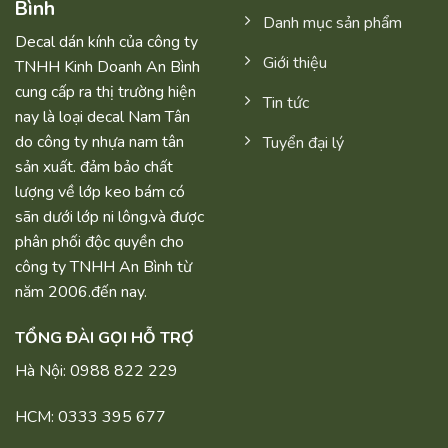
Bình
Danh mục sản phẩm
Decal dán kính của công ty
Giới thiệu
TNHH Kinh Doanh An Bình
cung cấp ra thị trường hiện
Tin tức
nay là loại decal Nam Tân
do công ty nhựa nam tân
Tuyển đại lý
sản xuất. đảm bảo chất
lượng về lớp keo bám có
sãn dưới lớp ni lông.và được
phân phối độc quyền cho
công ty TNHH An Bình từ
năm 2006.đến nay.
TỔNG ĐÀI GỌI HỖ TRỢ
Hà Nội: 0988 822 229
HCM: 0333 395 677