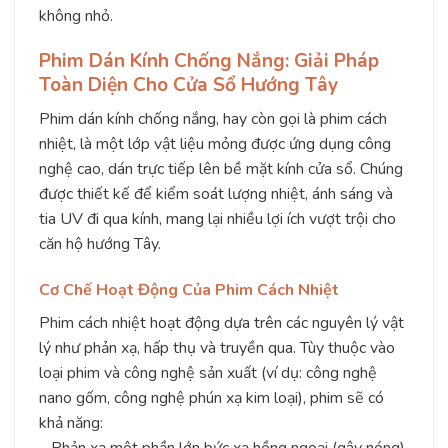
không nhỏ.
Phim Dán Kính Chống Nắng: Giải Pháp
Toàn Diện Cho Cửa Sổ Hướng Tây
Phim dán kính chống nắng, hay còn gọi là phim cách
nhiệt, là một lớp vật liệu mỏng được ứng dụng công
nghệ cao, dán trực tiếp lên bề mặt kính cửa sổ. Chúng
được thiết kế để kiểm soát lượng nhiệt, ánh sáng và
tia UV đi qua kính, mang lại nhiều lợi ích vượt trội cho
căn hộ hướng Tây.
Cơ Chế Hoạt Động Của Phim Cách Nhiệt
Phim cách nhiệt hoạt động dựa trên các nguyên lý vật
lý như phản xạ, hấp thụ và truyền qua. Tùy thuộc vào
loại phim và công nghệ sản xuất (ví dụ: công nghệ
nano gốm, công nghệ phún xạ kim loại), phim sẽ có
khả năng:
– Phản xạ một phần lớn bức xạ hồng ngoại (gây nóng)