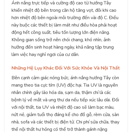
Ánh nắng trực tiếp và cường độ cao từ hướng Tây
khiến nhiệt độ bên trong căn hộ tăng vọt, đôi khi cao
hơn nhiệt độ bên ngoài môi trường đến vài độ C. Điều
này buộc các thiết bị làm mát như điều hòa phải hoạt
động hết công suất, tiêu tốn lượng lớn điện năng.
Không gian sống trở nên chói chang, khó nhìn, ảnh
hưởng đến sinh hoạt hàng ngày, khả năng tập trung
làm việc hay nghỉ ngơi của cư dân.
Những Hệ Lụy Khác Đối Với Sức Khỏe Và Nội Thất
Bên cạnh cảm giác nóng bức, ánh nắng hướng Tây còn
mang theo tia cực tím (UV) độc hại. Tia UV là nguyên
nhân chính gây lão hóa da, sạm da, thậm chí là các
bệnh lý về mắt và ung thư da nếu tiếp xúc lâu dài. Đối
với nội thất, tia UV và nhiệt độ cao sẽ làm bạc màu,
nứt nẻ, giảm tuổi thọ đáng kể cho đồ gỗ, rèm cửa, sàn
nhà, sofa và các thiết bị điện tử. Chi phí sửa chữa, thay
thế nội thất hư hỏng có thể trở thành gánh nặng