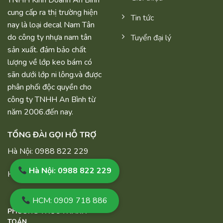
TNHH Kinh Doanh An Bình
cung cấp ra thị trường hiện
Tin tức
nay là loại decal Nam Tân
do công ty nhựa nam tân
Tuyển đại lý
sản xuất. đảm bảo chất
lượng về lớp keo bám có
sãn dưới lớp ni lông.và được
phân phối độc quyền cho
công ty TNHH An Bình từ
năm 2006.đến nay.
TỔNG ĐÀI GỌI HỖ TRỢ
Hà Nội: 0988 822 229
Hà Nội: 0988 822 229
HCM: 0333 395 677
HCM: 0909 718 886
PHƯƠNG THỨC THANH
TOÁN