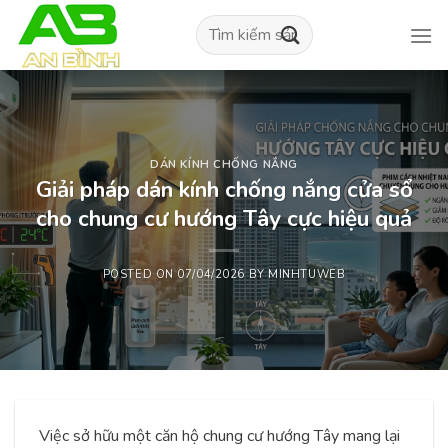
Skip
Tìm
to
kiếm:
content
DÁN KÍNH CHỐNG NẮNG
Giải pháp dán kính chống nắng cửa sổ
cho chung cư hướng Tây cực hiệu quả
POSTED ON
07/04/2026
BY
MINHTUWEB
Việc sở hữu một căn hộ chung cư hướng Tây mang lại