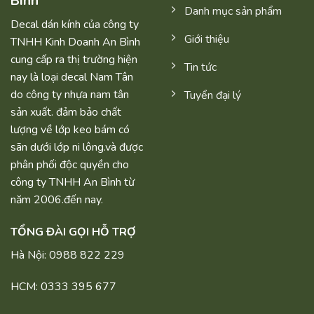
Bình
Danh mục sản phẩm
Decal dán kính của công ty
Giới thiệu
TNHH Kinh Doanh An Bình
cung cấp ra thị trường hiện
Tin tức
nay là loại decal Nam Tân
do công ty nhựa nam tân
Tuyển đại lý
sản xuất. đảm bảo chất
lượng về lớp keo bám có
sãn dưới lớp ni lông.và được
phân phối độc quyền cho
công ty TNHH An Bình từ
năm 2006.đến nay.
TỔNG ĐÀI GỌI HỖ TRỢ
Hà Nội: 0988 822 229
HCM: 0333 395 677