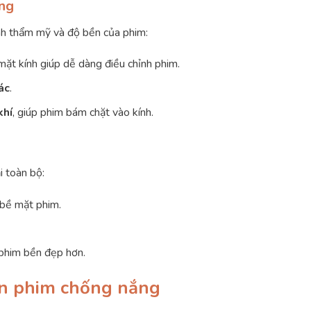
ắng
nh thẩm mỹ và độ bền của phim:
mặt kính giúp dễ dàng điều chỉnh phim.
ác
.
khí
, giúp phim bám chặt vào kính.
i toàn bộ:
 bề mặt phim.
phim bền đẹp hơn.
dán phim chống nắng