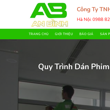
Skip
Công Ty TNH
to
content
Hà Nội: 0988 8
TRANG CHỦ
GIỚI THIỆU
BÁO GIÁ
SẢN 
Quy Trình Dán Phim