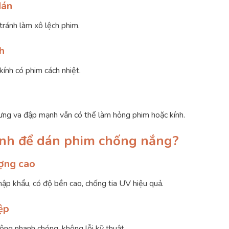
dán
tránh làm xô lệch phim.
h
ính có phim cách nhiệt.
ưng va đập mạnh vẫn có thể làm hỏng phim hoặc kính.
Bình để dán phim chống nắng?
ượng cao
ập khẩu, có độ bền cao, chống tia UV hiệu quả.
ệp
công nhanh chóng, không lỗi kỹ thuật.